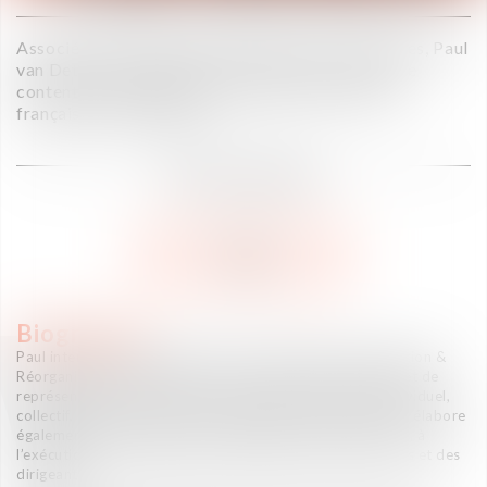
Associé au sein de l’expertise Ressources humaines, Paul
van Deth a développé une activité de conseil et de
contentieux auprès d’une clientèle d’entreprises
françaises et étrangères.
AVOCAT ASSOCIÉ
V CARD
Biographie
Paul intervient principalement en matière de Restructuration &
Réorganisation d’entreprises, de licenciements collectifs et de
représentation du personnel, ainsi qu’en contentieux individuel,
collectif, électoral et devant les juridictions répressives. Il élabore
également les documents contractuels liés à la conclusion, à
l’exécution et à la rupture du contrat de travail des cadres et des
dirigeants.