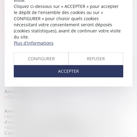
visite.
Langues
Cliquez ci-dessous sur « ACCEPTER » pour accepter
le dépôt de l'ensemble des cookies ou sur «
Anglais
CONFIGURER » pour choisir quels cookies
nécessitant votre consentement seront déposés
(cookies statistiques), avant de continuer votre visite
Distinctions
du site.
Plus d'informations
CONFIGURER
REFUSER
ACCEPTER
(Vaughan Avocats est présent dans les classements Décideurs depuis
2015)
Année 2026
Chambers 2026 – employment
Année
2024
Droit social - Contentieux individuel à risques - Cabinet
d'avocats - France - 2024
Excellent
Droit social - Négociations collectives et relations sociales -
Cabinet d'avocats - France – 2024
Excellent