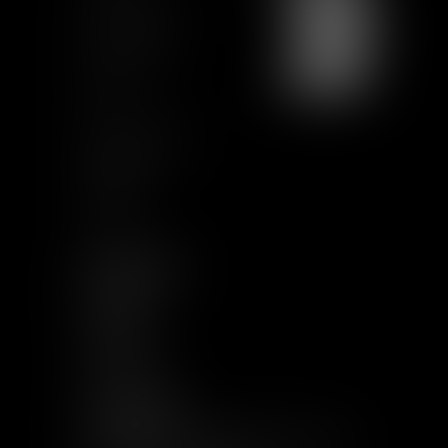
Charte Ethique
Nous rejoindre
Plan du site
CGU
Mentions légales
Certification
Qualiopi
Articles
NOUS SUIVRE
LINKEDIN
TWITTER
YOUTUBE
INSTAGRAM
AUTRES LIENS
RECEVOIR LES VAUGHAN INFORMATIONS