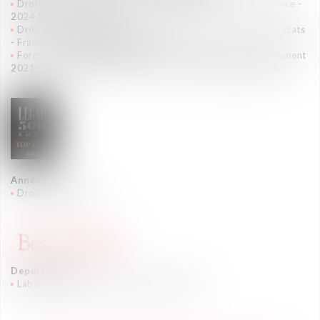
Droit social - Compliance sociale - Cabinet d'avocats - France -
2024
Forte notoriété
Droit social - Représentation des dirigeants - Cabinet d'avocats
- France - 2024
Forte notoriété
Formation professionnelle - Formation droit social - Classement
2021 - Organismes de formation – France
Forte notoriété
Année 2022
Droit social : Tier 3
Depuis 2021
Labor and Employment Law (depuis 2021