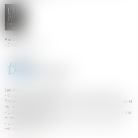
Année 2022
Droit social : Tier 3
Janvier 2021 - janvier 2022
Classement des cabinets d’avocats en RESTRUCTURING –
Procédures collectives (sauvegardes, redressements judiciaires et
liquidations judiciaires)
Classement des cabinets d’avocats en Prévention des difficultés
et en renégociation de dette
Classement des cabinets d’avocats en PSE et contentieux
collectifs afférents