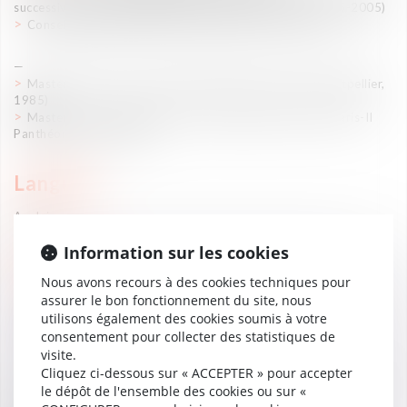
successivement chez Magellan et Falque & Associés, 1995-2005)
Conseiller juridique (Coopers & Lybrand, 1987-1992)
—
Master 2 Droit des sociétés (DJCE) (Université de Montpellier,
1985)
Master 2 Droit des affaires et fiscalité (Université de Paris-II
Panthéon-Assas, 1983)
Langues
Anglais
Information sur les cookies
Distinctions
Nous avons recours à des cookies techniques pour
assurer le bon fonctionnement du site, nous
utilisons également des cookies soumis à votre
consentement pour collecter des statistiques de
visite.
Cliquez ci-dessous sur « ACCEPTER » pour accepter
(Vaughan Avocats est présent dans les classements Décideurs depuis
le dépôt de l'ensemble des cookies ou sur «
2015)