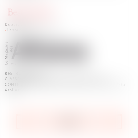
Depuis 2013
Labor and Employment Law
RESTRUCTURING
CLASSEMENT DES CABINETS D’AVOCATS EN PSE ET
CONTENTIEUX COLLECTIFS (Janvier 2021 – Janvier 2022)
5
étoiles
RETOUR