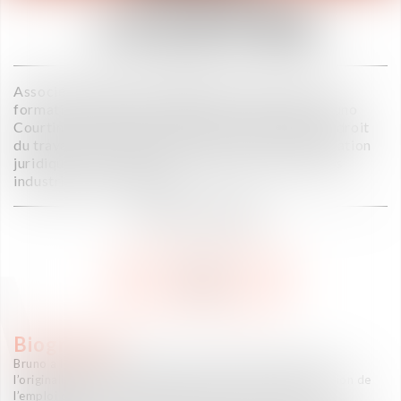
COURTINE
Associé fondateur de Vaughan Avocats avec une
formation en droit des affaires et en fiscalité, Bruno
Courtine possède plus de 20 ans d'expérience en droit
du travail et fournit des conseils et une représentation
juridique à une variété de clients dans les secteurs
industriel et commercial.
AVOCAT ASSOCIÉ
V CARD
Biographie
Bruno a largement contribué à la notoriété du cabinet par
l’originalité des solutions qu’il propose en termes de gestion de
l’emploi dans le cadre notamment des restructurations,