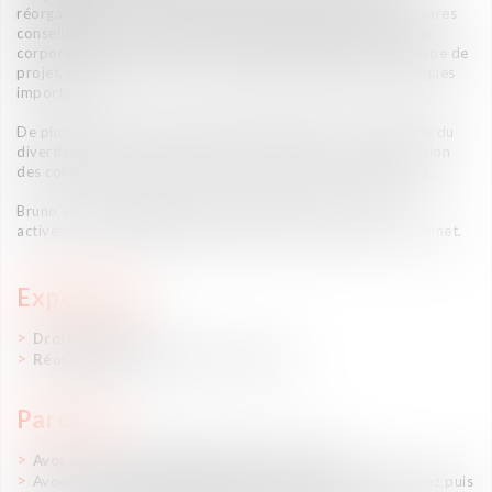
réorganisation et des opérations de fusions. Il est l'un des rares
conseils en mesure de donner un aperçu complet des enjeux
corporate, fiscaux, sociaux et environnementaux liés à ce type de
projet, souvent associés à des enjeux politiques et médiatiques
importants.
De plus, Bruno a établi des relations uniques avec l'industrie du
divertissement et a contribué à la rédaction et à la négociation
des conventions collectives pour les spectacles et le cinéma.
Bruno anime régulièrement des formations et contribue
activement au développement des projets innovants du cabinet.
Expertises
Droit du travail
Réorganisation et Restructuration
Parcours
Avocat - Associé (Vaughan Avocats, 2005-)
Avocat - Fondateur du département Droit du travail (erlioz puis