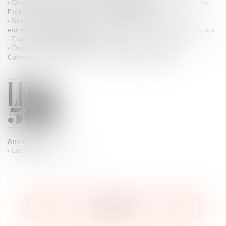
Droit social - Cabinet d'avocats - France - Aquitaine-Limousin-
Poitou-Charentes - Occitanie - 2024
Excellent
Restructuring & Entreprises en difficulté - Conseil des
entreprises et actionnaires - Small & mid-cap - Cabinet d'avocats
- France - 2024
Excellent
Droit social - Gestion sociale des M&A et audits sociaux -
Cabinet d'avocats - France - 2024
Forte notoriété
Année 2022
Les Régions : Top Tier
RETOUR