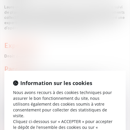
Laure intervient ainsi régulièrement dans la conception et le suivi
de plans de sauvegarde de l’emploi et de projets de licenciements
collectifs pour motif économique. Elle a également développé une
expertise pointue en matière d’audits sociaux dans le cadre
d’opérations de fusion-acquisition d’envergure.
Expertises
Droit du travail
Parcours
Avocat – Associée (Vaughan Avocats, 2022)
Information sur les cookies
Avocat – Directrice (Vaughan Avocats, 2019 - 2021)
Avocat (Vaughan Avocats, 2014-2018)
Nous avons recours à des cookies techniques pour
assurer le bon fonctionnement du site, nous
—
utilisons également des cookies soumis à votre
Master II Droit & Sciences du travail (Université Toulouse-I-
consentement pour collecter des statistiques de
Capitole, 2012)
Master II Droit public général (Université Aix-Marseille III,
visite.
2006)
Cliquez ci-dessous sur « ACCEPTER » pour accepter
le dépôt de l'ensemble des cookies ou sur «