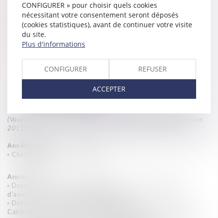
CONFIGURER » pour choisir quels cookies
Langues
nécessitant votre consentement seront déposés
(cookies statistiques), avant de continuer votre visite
Anglais
du site.
Plus d'informations
Distinctions
CONFIGURER
REFUSER
ACCEPTER
(Vaughan Avocats est présent dans les classements Décideurs depuis
2015)
Année 2026
Chambers 2026 – employment
Année
2024
Droit social - Contentieux individuel à risques - Cabinet
d'avocats - France - 2024
Excellent
Droit social - Négociations collectives et relations sociales -
Cabinet d'avocats - France - 2024
Excellent