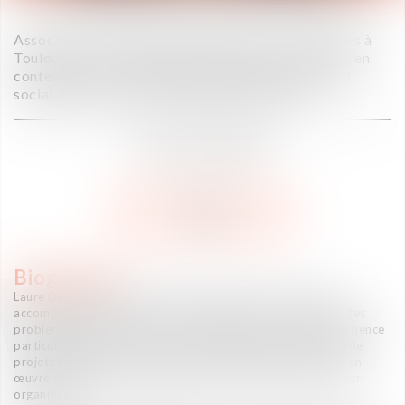
Associée au sein de l’expertise Ressources humaines à
Toulouse Laure Dubet intervient en conseil comme en
contentieux sur toutes les problématiques du droit
social, tant au niveau individuel que collectif.
AVOCAT ASSOCIÉE
V CARD
Biographie
Laure Dubet a débuté sa carrière d’avocate en 2010. Elle
accompagne les directions RH et juridiques sur l’ensemble des
problématiques liées au droit social. Elle possède une expérience
particulière dans le conseil aux entreprises dans la gestion de
projets sensibles, notamment dans l’élaboration et la mise en
œuvre de stratégies sociales liées à la transformation de leur
organisation.