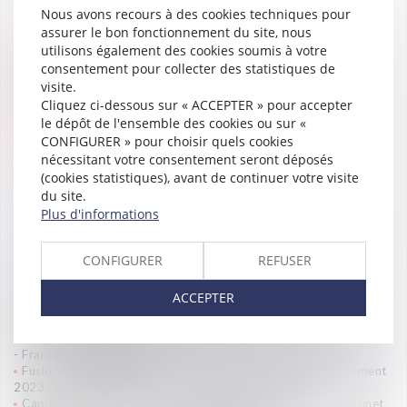
DESS CAAE Gestion d’entreprise (IGR Rennes)
Nous avons recours à des cookies techniques pour
assurer le bon fonctionnement du site, nous
Langues
utilisons également des cookies soumis à votre
consentement pour collecter des statistiques de
visite.
Anglais
Cliquez ci-dessous sur « ACCEPTER » pour accepter
le dépôt de l'ensemble des cookies ou sur «
Distinctions
CONFIGURER » pour choisir quels cookies
nécessitant votre consentement seront déposés
(cookies statistiques), avant de continuer votre visite
du site.
Plus d'informations
(Vaughan Avocats est présent dans les classements Décideurs depuis
CONFIGURER
REFUSER
2015)
ACCEPTER
Année
2024
Restructuring & Entreprises en difficulté - Conseil des
entreprises et actionnaires - Small & mid-cap - Cabinet d'avocats
- France - 2024
Excellent
Fusions & Acquisitions - Opérations jusqu'à 75M€ - Classement
2023 - Cabinet d'avocats - France
Forte notoriété
Capital investissement - Opérations de capital risque - Cabinet