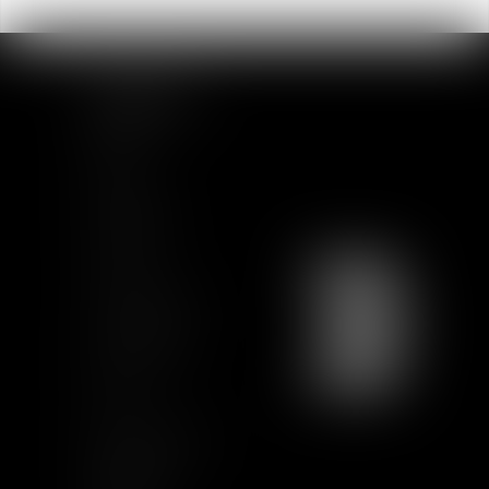
PLAN DU SITE
Accueil
Equipe
Actualités
Formations
Contact
Charte Ethique
Nous rejoindre
Plan du site
CGU
Mentions légales
Certification