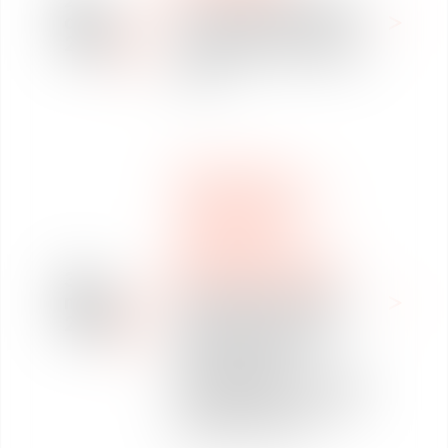
Classement DÉCIDEURS
déc.
des cabinets d'avocats
2022
Droit public des affaires-
2022
DROIT SOCIAL
WE ARE VAUGHAN
CLASSEMENTS
DROIT PUBLIC
RÉORGANISATION ET
30
RESTRUCTURATION
mars
PALMARÈS DU DROIT
2022
2022 : Or pour le droit
public, Argent pour
Entreprises en
difficulté/Restructuring
et Bronze pour le droit
pénal du travail !