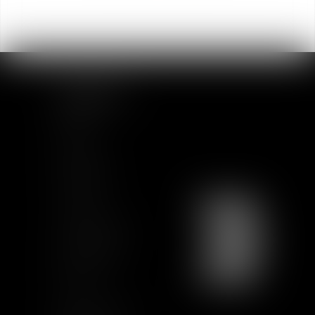
PLAN DU SITE
Accueil
Equipe
Actualités
Formations
Contact
Charte Ethique
Nous rejoindre
Plan du site
CGU
Mentions légales