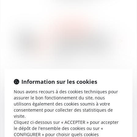
CLASSEMENTS
DROIT PUBLIC
03
Classement DECIDEURS
mars
des cabinets d'avocats
2022
Droit public des affaires-
2021
Information sur les cookies
CLASSEMENTS
Nous avons recours à des cookies techniques pour
DROIT PUBLIC
21
assurer le bon fonctionnement du site, nous
Classement DECIDEURS
déc.
utilisons également des cookies soumis à votre
des cabinets d'avocats
2020
consentement pour collecter des statistiques de
Droit public des affaires-
visite.
2020
Cliquez ci-dessous sur « ACCEPTER » pour accepter
le dépôt de l'ensemble des cookies ou sur «
CONFIGURER » pour choisir quels cookies