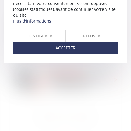
nécessitant votre consentement seront déposés
(cookies statistiques), avant de continuer votre visite
DROIT PUBLIC
du site.
DÉCRYPTAGE
Plus d'informations
02
ACTUALITÉS
avr.
Décryptage des
2020
CONFIGURER
REFUSER
ordonnances impactant le
droit public #Covid19
ACCEPTER
20
DROIT PUBLIC
déc.
Webinar : exécution des
2019
marchés publics
<<
<
1
>
>>