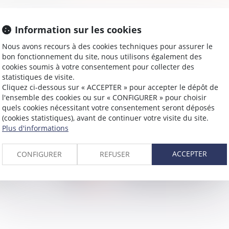
Information sur les cookies
Nous avons recours à des cookies techniques pour assurer le
bon fonctionnement du site, nous utilisons également des
cookies soumis à votre consentement pour collecter des
statistiques de visite.
Cliquez ci-dessous sur « ACCEPTER » pour accepter le dépôt de
l'ensemble des cookies ou sur « CONFIGURER » pour choisir
quels cookies nécessitant votre consentement seront déposés
(cookies statistiques), avant de continuer votre visite du site.
Plus d'informations
DROIT SOCIAL
23
ACCEPTER
n et
La réforme du code du trava
CONFIGURER
REFUSER
nov.
r à Paris
décryptée : atelier à Renne
2017
7
le 28 novembre 2017