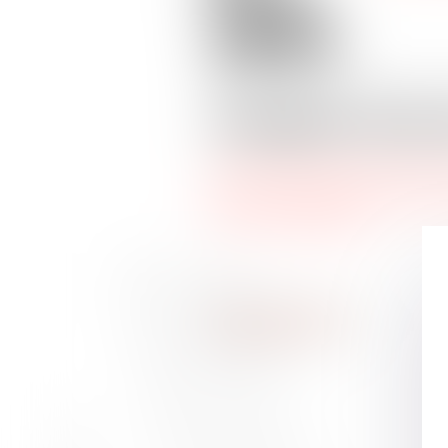
2005
Vaughan Avoca
Plus qu’un simple cabinet d’a
dans toute la France et dans l
et de ses dirigeants.