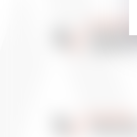
WE ARE VAUGHAN
22
Création d'une équ
juin
au droit de la concu
2012
de la distribution au
Vaughan Avocats
25
WE ARE VAUGHAN
févr.
Vaughan Avocats : c
2005
d'affaires indépend