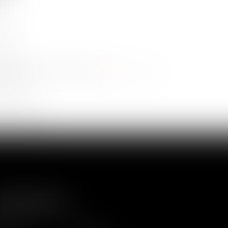
17
18
19
20
21
22
>
>>
LAN DU SITE
cueil
Equipe