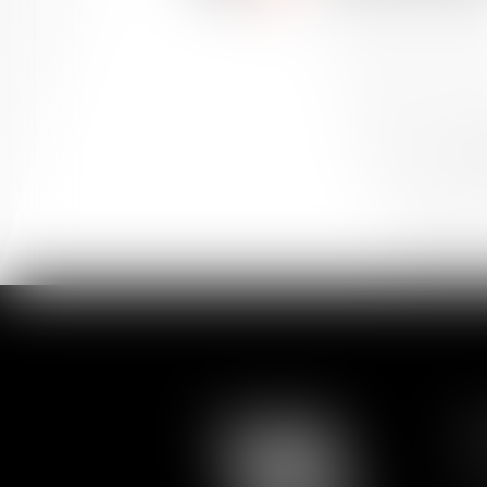
<<
<
...
16
P
Ac