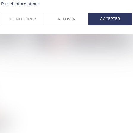
Plus d'informations
ACCEPTER
CONFIGURER
REFUSER
WE ARE VAUGHAN
10
ipe dédiée
Création de l'équipe
mai
rrence et
Immobilier et Construction
2011
 sein de
avec l'arrivée d'Eric Foresti
abinet
ant