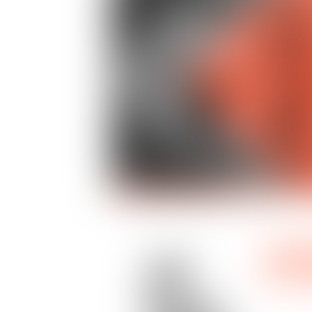
25
WE ARE
févr.