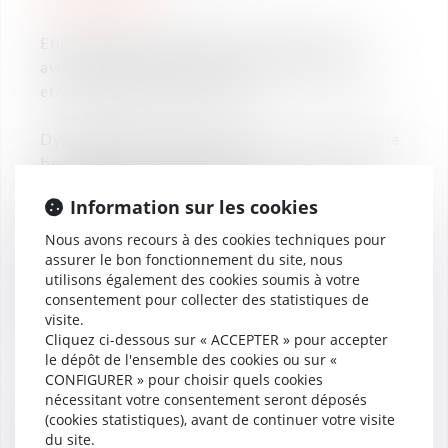
Etudiant(e) en M2, DPRT ou DJCE ou élève
avocat ayant déjà travaillé en droit du travail
et/ou procédures collectives.
Dynamique, rigoureux, curieux, créatif, ayant une
bonne aisance rédactionnelle.
Ce stage peut éventuellement être effectué à
Information sur les cookies
temps partiel.
Nous vous remercions de nous adresser votre
Nous avons recours à des cookies techniques pour
candidature par e-mail (CV et lettre de
assurer le bon fonctionnement du site, nous
utilisons également des cookies soumis à votre
motivation) : Aude Serres van Gaver et Alix
consentement pour collecter des statistiques de
Floret-Lemaire
visite.
Cliquez ci-dessous sur « ACCEPTER » pour accepter
le dépôt de l'ensemble des cookies ou sur «
CONFIGURER » pour choisir quels cookies
nécessitant votre consentement seront déposés
(cookies statistiques), avant de continuer votre visite
du site.