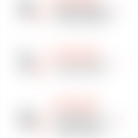
27
NOUS REJOINDRE
juin
OFFRE DE STAGE EN
2024
DROIT SOCIAL VAUGHAN
AVOCATS VERSAILLES
WE ARE VAUGHAN
04
NOUS REJOINDRE
avr.
Offre de stage en Droit
2024
des affaires à Rennes
WE ARE VAUGHAN
NOUS REJOINDRE
29
Offre de stage en
mars
propriété intellectuelle et
2024
droit des données
personnelles à Rennes