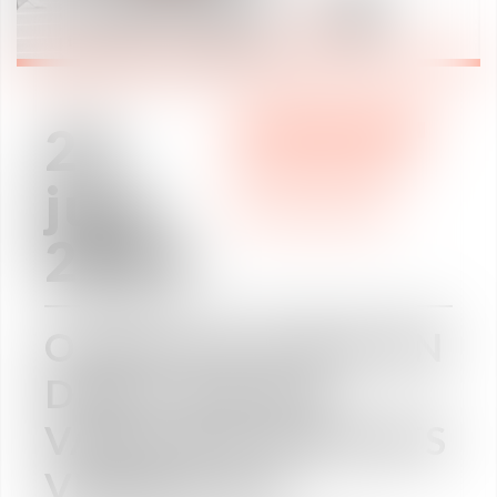
27
WE ARE VAUGHAN
juin
WE ARE VAUGHAN
/
NOUS REJOINDRE
2024
OFFRE DE STAGE EN
DROIT SOCIAL
VAUGHAN AVOCATS
VERSAILLES