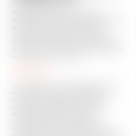
VAUGHAN AVOCATS
, cabinet d’affaires
indépendant d’une quarantaine d’avocats, présent
dans 4 villes en France et à l’international,
recherche un(e) stagiaire en droit social et
procédures collectives pour assister son équipe
de Versailles, à compter de septembre 2024, pour
une durée de trois mois ou plus.
VOS MISSIONS
:
Vous travaillerez au sein de l’équipe droit social
et procédures collectives composée d’une
collaboratrice et de deux associées, dans un
contexte de développement de l’activité.
Nous intervenons tant en conseil qu'en
contentieux et aurons à cœur de vous
accompagner dans votre formation et de vous