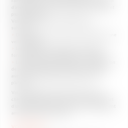
faire découvrir les différentes palettes du métier
d’avocat au sein d’un cabinet humain, novateur et
pluridisciplinaire.
Vos missions seront principalement les
suivantes :
Des recherches sur des points techniques et une
veille juridique ;
La rédaction de consultations, supports de
formation, mails à destination de nos clients ;
La préparation de contentieux : communication
de pièces, rédaction de conclusions, échanges
avec le client, préparation de dossiers de
plaidoirie.
Vous travaillerez majoritairement pour une
clientèle d’entreprises, in bonis ou faisant l’objet
d’une procédure collective. Vous serez également
amené à assister des salariés.
VOTRE PROFIL
: