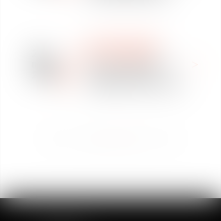
WE ARE VAUGHAN
28
NOUS REJOINDRE
mars
Offre de collaboration
2024
Avocat ou Juriste –
Vaughan Avocats Bamako
<<
<
1
2
3
4
>
>>