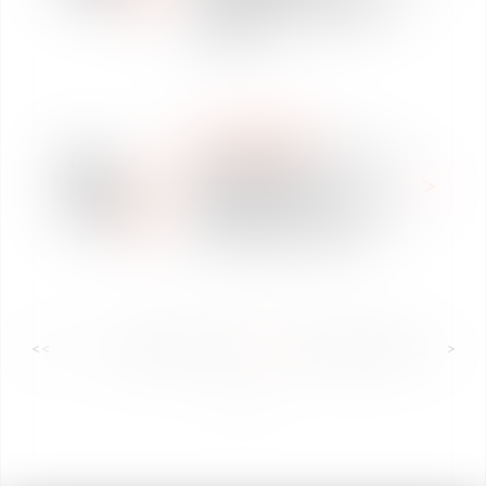
contentieux collectifs
associés
CLASSEMENTS
02
Vaughan Avocats classé
févr.
dans Décideurs –
2018
Négociations collectives
& Relations sociales
<<
<
...
53
54
55
56
57
58
59
...
>
>>