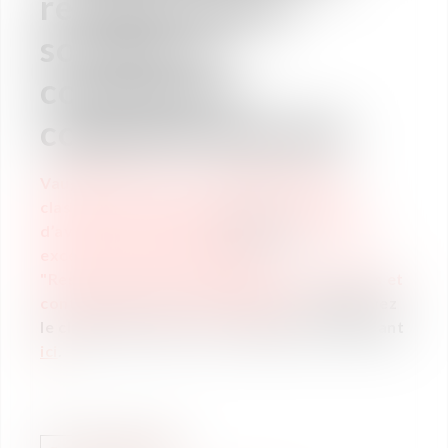
réorganisation
sociales et
contentieux
collectifs associés
Vaughan Avocats est distingué dans le
classement 2017 des meilleurs cabinets
d’avocats du magazine
Décideurs
pour son
excellence dans la catégorie
"Restructuration, réorganisations sociales et
contentieux collectifs associés".
Retrouvez
le classement dans son intégralité en cliquant
ici
.