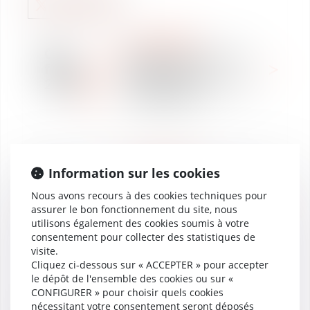
CLASSEMENTS
02
Vaughan Avocats classé
févr.
dans Décideurs –
2018
Rémunération collective
et individuelle
CLASSEMENTS
Information sur les cookies
02
Vaughan Avocats classé
févr.
Nous avons recours à des cookies techniques pour
dans Décideurs –
assurer le bon fonctionnement du site, nous
2018
Protection sociale
utilisons également des cookies soumis à votre
complémentaire
consentement pour collecter des statistiques de
visite.
Cliquez ci-dessous sur « ACCEPTER » pour accepter
le dépôt de l'ensemble des cookies ou sur «
CONFIGURER » pour choisir quels cookies
CLASSEMENTS
nécessitant votre consentement seront déposés
02
Vaughan Avocats classé