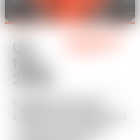
02
CLASSEMENTS
févr.
2018
Vaughan Avocats
classé dans Décideurs
– Restructuration,