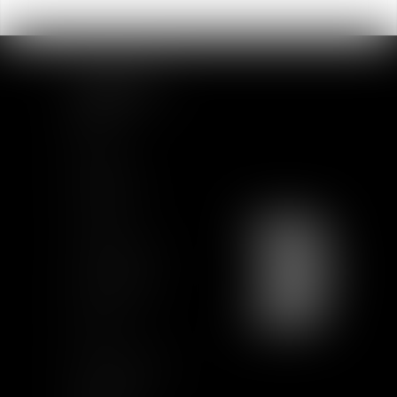
PLAN DU SITE
Accueil
Equipe
Actualités
Formations
Contact
Charte Ethique
Nous rejoindre
Plan du site
CGU
Mentions légales
Certification