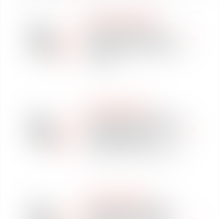
WE ARE VAUGHAN
31
Fabrice Perruchot
mai
référencé comme avocat
2018
médiateur par le Barreau
de Paris
INTERNATIONAL
25
Quels modes alternatifs
mai
de règlement des conflits
2018
dans les relations
d'affaires France-Brésil ?
INTERNATIONAL
24
Entrée de Vivo Energy
mai
Holding BV au London