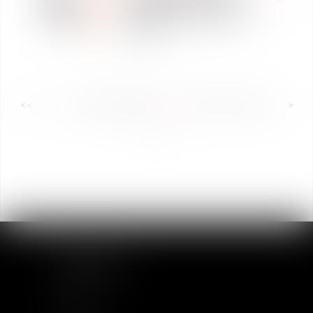
2018
Stock Exchange's Main
Market
<<
<
...
47
48
49
50
51
52
53
...
>
>>
PLAN DU SITE
Accueil
Equipe