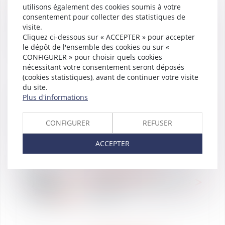
utilisons également des cookies soumis à votre
consentement pour collecter des statistiques de
CLASSEMENTS
08
visite.
Vaughan Avocats classé
juin
Cliquez ci-dessous sur « ACCEPTER » pour accepter
dans Décideurs - Droit de
2018
le dépôt de l'ensemble des cookies ou sur «
l'Internet
CONFIGURER » pour choisir quels cookies
nécessitant votre consentement seront déposés
(cookies statistiques), avant de continuer votre visite
du site.
Plus d'informations
07
WE ARE VAUGHAN
juin
Vaughan Avocats recrute
2018
à Toulouse en droit social
CONFIGURER
REFUSER
ACCEPTER
01
INTERNATIONAL
juin
Iran/Europe : la guerre des
2018
Donald