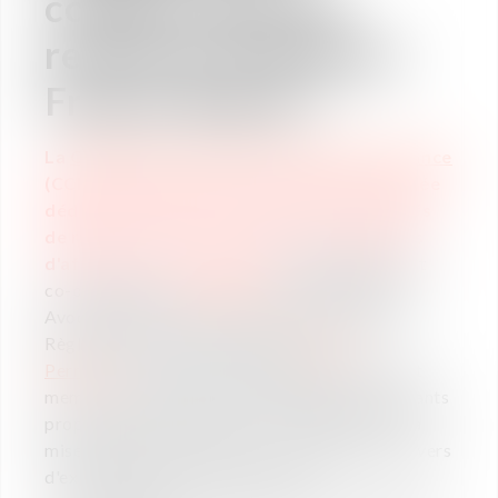
conflits dans les
relations d'affaires
France-Brésil ?
La
Chambre de Commerce du Brésil en France
(CCBF) organise, le 29 mai 2018, une matinée
dédiée à la "Médiation et autres dispositifs
de règlement de conflits dans les relations
d'affaires France-Brésil".
Cet évènement est
co-organisé par
AVOMARC
(association des
Avocats praticiens des Modes Alternatifs de
Règlement des Conflits), dont
Fabrice
Perruchot
, Associé chez Vaughan Avocats, est
membre et administrateur. Plusieurs intervenants
proposeront leur regard sur la médiation et sa
mise en pratique en France et au Brésil, au travers
d'explications et de cas concrets :