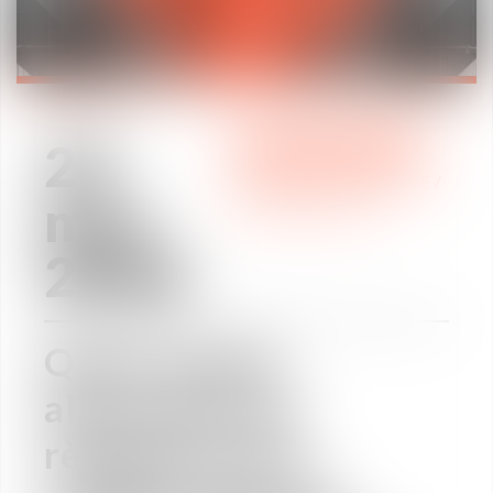
25
DOMAINE D'EXPERTISE
/
mai
INTERNATIONAL
2018
Quels modes
alternatifs de
règlement des