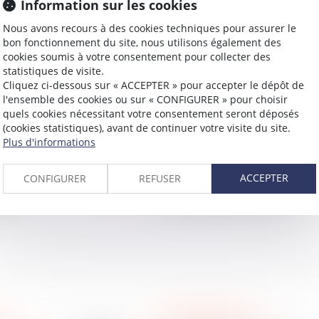
Information sur les cookies
Nous avons recours à des cookies techniques pour assurer le
bon fonctionnement du site, nous utilisons également des
cookies soumis à votre consentement pour collecter des
statistiques de visite.
Cliquez ci-dessous sur « ACCEPTER » pour accepter le dépôt de
l'ensemble des cookies ou sur « CONFIGURER » pour choisir
ECTUELLE
DROIT SOCIAL
quels cookies nécessitant votre consentement seront déposés
IQUE
REVUE DE PRESSE
(cookies statistiques), avant de continuer votre visite du site.
25
nal du
DÉCRYPTAGE ACTUALITÉS
Plus d'informations
oct.
que
Harcèlement moral : quels
2021
 Propriété
sont vos droits ? Retrouvez
ACCEPTER
CONFIGURER
REFUSER
, une
l’intervention de Me Paul V
ipe
DETH sur France Info