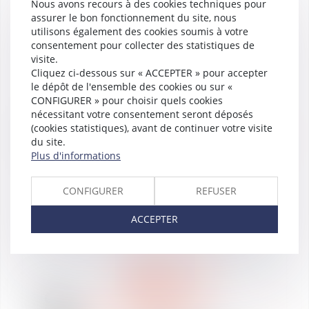
Nous avons recours à des cookies techniques pour
ToTem4me
assurer le bon fonctionnement du site, nous
utilisons également des cookies soumis à votre
consentement pour collecter des statistiques de
visite.
Cliquez ci-dessous sur « ACCEPTER » pour accepter
CLASSEMENTS
le dépôt de l'ensemble des cookies ou sur «
RÉORGANISATION ET
CONFIGURER » pour choisir quels cookies
RESTRUCTURATION
nécessitant votre consentement seront déposés
11
Classement
(cookies statistiques), avant de continuer votre visite
janv.
RESTRUCTURING 2022 du
du site.
2023
MAGAZINE DES AFFAIRES
Plus d'informations
des cabinets d'avocats en
PSE et Contentieux
CONFIGURER
REFUSER
collectifs
ACCEPTER
INTERNATIONAL
MOBILITÉ
INTERNATIONALE
09
DÉCRYPTAGE