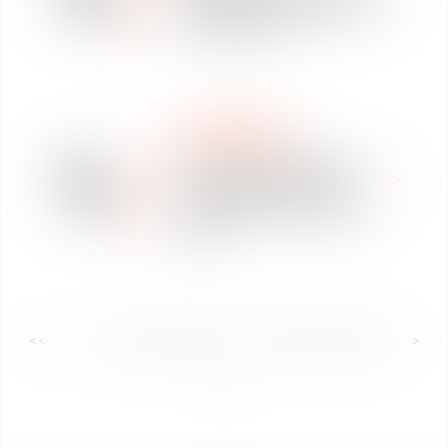
2020
le Journal du Management
Juridique N79.
CLASSEMENTS
DROIT PUBLIC
21
Classement DECIDEURS
déc.
des cabinets d'avocats
2020
Droit public des affaires-
2020
<<
<
...
22
23
24
25
26
27
28
...
>
>>