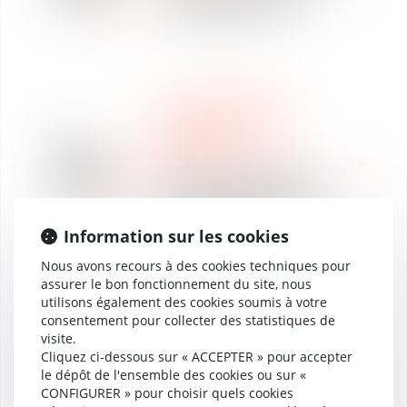
droit pénal social
INTERNATIONAL
REVUE DE PRESSE
07
MOBILITÉ
janv.
INTERNATIONALE
2021
Brexit : quels impacts sur
les salariés en mobilité
internationale?
Information sur les cookies
Nous avons recours à des cookies techniques pour
assurer le bon fonctionnement du site, nous
utilisons également des cookies soumis à votre
DROIT SOCIAL
consentement pour collecter des statistiques de
CLASSEMENTS
visite.
RÉORGANISATION ET
06
Cliquez ci-dessous sur « ACCEPTER » pour accepter
RESTRUCTURATION
le dépôt de l'ensemble des cookies ou sur «
janv.
Classement Retournement
CONFIGURER » pour choisir quels cookies
2021
& Restructuring , édition