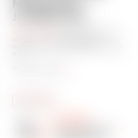
Management
Juridique N79.
Aurélia Minescaut
est présente dans le numéro
spécial Droit Public, Environnement et
Urbanisme du Journal du Management Juridique
N79.
Téléchargez le numéro
ici
DROIT SOCIAL
18
CLASSEMENTS
janv.
Classement DÉCIDEURS :
2021
contentieux à risque et