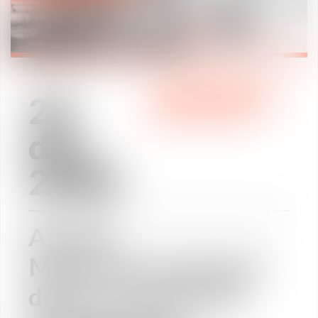
29
REVUE DE PRESSE
déc.
2020
Aurélia
Minescaut présente
dans le Journal du