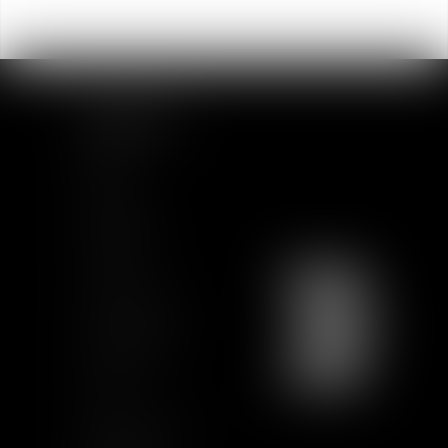
PLAN DU SITE
Accueil
Equipe
Actualités
Formations
Contact
Charte Ethique
Nous rejoindre
Plan du site
CGU
Mentions légales