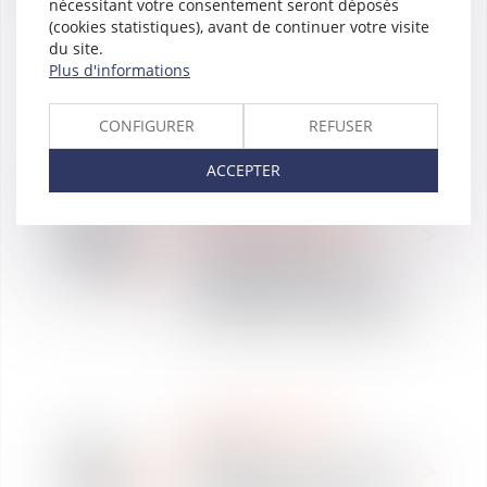
nécessitant votre consentement seront déposés
2020 par le Magazine des
(cookies statistiques), avant de continuer votre visite
affaires
du site.
Plus d'informations
CONFIGURER
REFUSER
WE ARE VAUGHAN
ACCEPTER
PROPRIÉTÉ
INTELLECTUELLE &
05
DROIT DU NUMÉRIQUE
janv.
Vaughan Avocats
2021
accompagne le Comité
Régional du Tourisme de
Bretagne (CRT Bretagne)
REVUE DE PRESSE
29
Aurélia
déc.
Minescaut présente dans