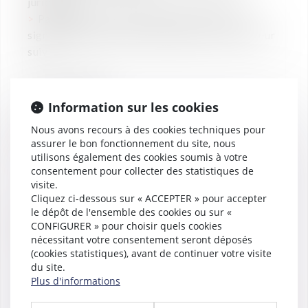
juridique ;
Participer à la préparation des dossiers de
signature (papiers ou numériques) et assurer leur
suivi.
Pour candidater :
Information sur les cookies
Envoyer une Lettre de motivation et un CV
Nous avons recours à des cookies techniques pour
à
Marie-Hélène JAN
et
Audrey GARNAULT
assurer le bon fonctionnement du site, nous
utilisons également des cookies soumis à votre
consentement pour collecter des statistiques de
visite.
Cliquez ci-dessous sur « ACCEPTER » pour accepter
le dépôt de l'ensemble des cookies ou sur «
CONFIGURER » pour choisir quels cookies
nécessitant votre consentement seront déposés
(cookies statistiques), avant de continuer votre visite
WE ARE VAUGHAN
du site.
17
NOUS REJOINDRE
Plus d'informations
oct.
Offre de stage en droit
2024
social - Vaughan Avocats