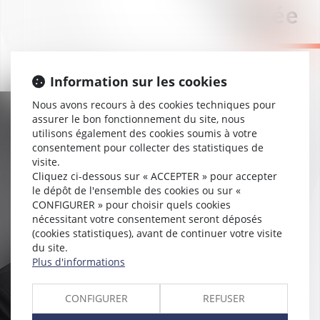
dédiée
Information sur les cookies
Nous avons recours à des cookies techniques pour
assurer le bon fonctionnement du site, nous
utilisons également des cookies soumis à votre
consentement pour collecter des statistiques de
visite.
Cliquez ci-dessous sur « ACCEPTER » pour accepter
le dépôt de l'ensemble des cookies ou sur «
CONFIGURER » pour choisir quels cookies
nécessitant votre consentement seront déposés
(cookies statistiques), avant de continuer votre visite
du site.
Plus d'informations
CONFIGURER
REFUSER