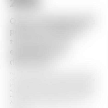
2025
Quels aménagements
prévoit le droit du
travail pour les
entreprises en
difficulté ?
L'article explique les procédures collectives pour les
entreprises en difficulté : sauvegarde, redressement
et liquidation judiciaire. Il aborde aussi la gestion
des ruptures de contrats de travail, des alternatives
aux licenciements économiques et le rôle de l'AGS
dans la protection des salariés lors de ces