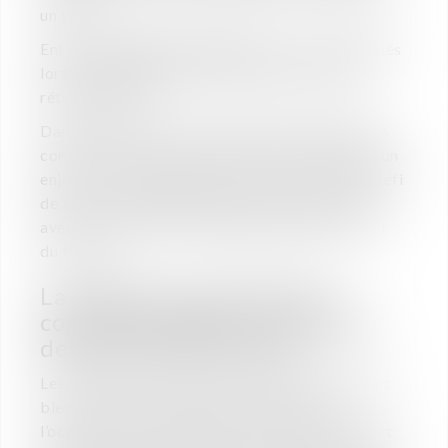
un tiers.
Enfin,
la liquidation judiciaire
est envisagée dès
lors qu’il n’existe plus aucune perspective de
rétablissement.
Dans chacune de ces procédures, la gestion des
contrats de travail et des effectifs représente un
enjeu crucial. L’employeur se trouve face à un défi
de taille : conjuguer la réduction des effectifs
avec le respect des obligations légales en droit
du travail.
La réduction des effectifs :
comment organiser la rupture
des contrats de travail ?
Les ruptures des contrats de travail constituent
bien souvent une étape incontournable à
l’occasion d’une procédure collective. Elles sont