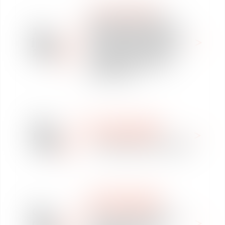
REVUE DE PRESSE
VAUGHAN AVOCATS
13
RENFORCE SON BUREAU
janv.
DE TOULOUSE AVEC LA
2025
NOMINATION DE JULIE
CAVALLERA COMME
DIRECTRICE
10
WE ARE VAUGHAN
janv.
NOUS REJOINDRE
2025
COMMUNIQUÉ DE PRESSE
WE ARE VAUGHAN
NOUS REJOINDRE
03
Offre de stage en Droit
déc.