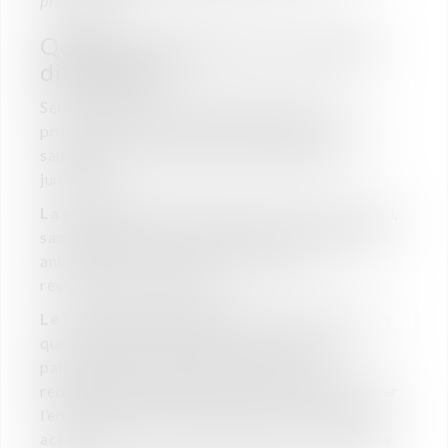
procédures.
Quelle procédure pour quelles
difficultés ?
Selon la gravité de la situation, plusieurs
procédures collectives peuvent être ouvertes :
sauvegarde, redressement ou liquidation
judiciaire.
La sauvegarde
est destinée aux entreprises qui,
sans être en cessation de paiements, souhaitent
anticiper une crise plus profonde en se
restructurant en amont.
Le redressement judiciaire
intervient dès lors
que la société est en état de cessation de
paiements mais que des perspectives de
redressement existent. Il vise alors à réorganiser
l’entreprise pour permettre la poursuite de son
activité ou créer les conditions de sa reprise par