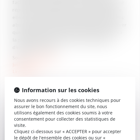
facilitées et les procédures sont accélérées pour
répondre à l’urgence de la restructuration, mais
elles sont strictement encadrées afin d’éviter les
abus, préserver les droits des salariés et s’assurer
que l’objectif premier de la restructuration sera
la préservation de l’activité et du maximum
d’emplois associés...
Source :
www.village-
justice.com
Lire la suite
Information sur les cookies
Nous avons recours à des cookies techniques pour
assurer le bon fonctionnement du site, nous
utilisons également des cookies soumis à votre
Auteur
consentement pour collecter des statistiques de
visite.
Aude SERRES van GAVER
Cliquez ci-dessous sur « ACCEPTER » pour accepter
Associée
le dépôt de l'ensemble des cookies ou sur «