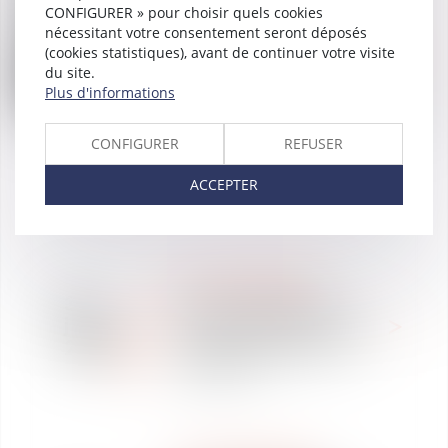
Versailles (78)
CONFIGURER » pour choisir quels cookies
Voir l'auteur
nécessitant votre consentement seront déposés
(cookies statistiques), avant de continuer votre visite
Tous les articles de l'auteur
du site.
Plus d'informations
CONFIGURER
REFUSER
ACCEPTER
REVUE DE PRESSE
31
Quels aménagements
janv.
prévoit le droit du travail
2025
pour les entreprises en
difficulté ?