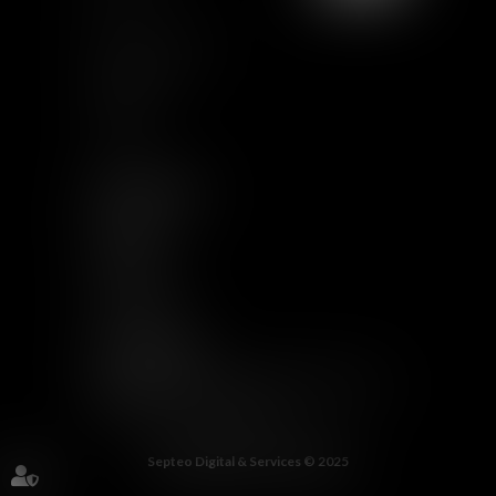
CGU
Mentions légales
Certification
Qualiopi
Articles
NOUS SUIVRE
LINKEDIN
TWITTER
YOUTUBE
INSTAGRAM
AUTRES LIENS
RECEVOIR LES VAUGHAN INFORMATIONS
WELCOME TO THE JUNGLE
Septeo Digital & Services © 2025