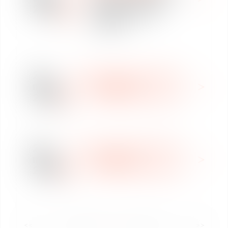
des Sociétés / M&A -
2024
Vaughan Avocats
Toulouse
26
DROIT DES AFFAIRES ET
nov.
CORPORATE
2024
DOMAINE D'EXPERTISE
26
DROIT DES AFFAIRES ET
nov.
CORPORATE
2024
DOMAINE D'EXPERTISE
<<
<
1
2
3
4
5
6
7
...
>
>>