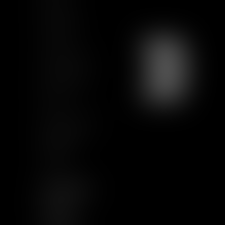
Actualités
Formations
Contact
Charte Ethique
Nous rejoindre
Plan du site
CGU
Mentions légales
Certification
Qualiopi
Articles
NOUS SUIVRE
LINKEDIN
TWITTER