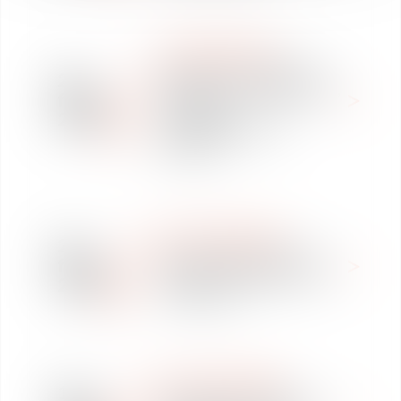
INTERNATIONAL
19ème de la Mensuelle
26
Africaine : « La Blockchain,
févr.
facteur de
2018
développement en
Afrique »
REVUE DE PRESSE
21
Port du voile au travail :
févr.
pouvoir et obligations de
2018
l'employeur
REVUE DE PRESSE
13