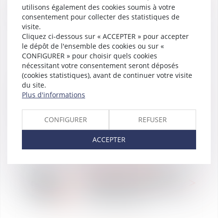
mars
utilisons également des cookies soumis à votre
Affaires - PSE et
2018
consentement pour collecter des statistiques de
contentieux collectifs
visite.
afférents
Cliquez ci-dessous sur « ACCEPTER » pour accepter
le dépôt de l'ensemble des cookies ou sur «
CONFIGURER » pour choisir quels cookies
nécessitant votre consentement seront déposés
(cookies statistiques), avant de continuer votre visite
WE ARE VAUGHAN
du site.
16
Le RGPD : opportunités
Plus d'informations
mars
pour la protection et la
2018
sécurisation de vos
données personnelles
CONFIGURER
REFUSER
ACCEPTER
WE ARE VAUGHAN
13
Vaughan Avocats labellisé
mars
membre de la French Tech
2018
Rennes St Malo