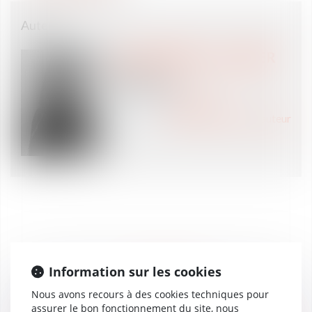
Auteur
Aude SERRES van GAVER
Associée
Versailles (78)
Voir l'auteur
Tous les articles de l'auteur
Information sur les cookies
CLASSEMENTS
Vaughan Avocats classé
Nous avons recours à des cookies techniques pour
23
dans Option Droit &
assurer le bon fonctionnement du site, nous