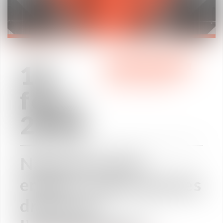
13
REVUE DE PRESSE
févr.
2018
Naissance d’un
enfant : quels sont les
droits de