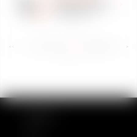
Naissance d’un enfant :
févr.
quels sont les droits de
2018
l’entrepreneur ?
<<
<
...
55
56
57
58
59
60
61
...
>
>>
PLAN DU SITE
Accueil
Equipe