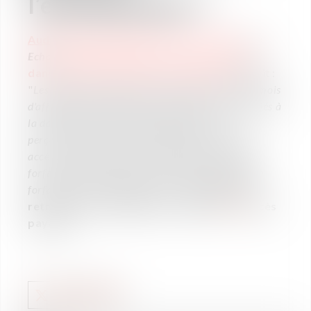
l’entrepreneur ?
Aude Serres van Gaver
intervient dans
Les
Echos
au sujet des droits de l’entrepreneur
dans le cas de naissance d’un enfant.
Extrait :
"
Les entrepreneuses qui peuvent justifier de dix mois
d'affiliation au régime des travailleurs non salariés à
la date présumée de l'accouchement et qui
perçoivent au moins 3.862,80 euros par an ont
accès à deux dispositifs : l'indemnité journalière
forfaitaire d'interruption d'activité et l'allocation
forfaitaire de repos maternel.
"
L'article est à
retrouver en intégralité en cliquant
ici
(accès
payant).