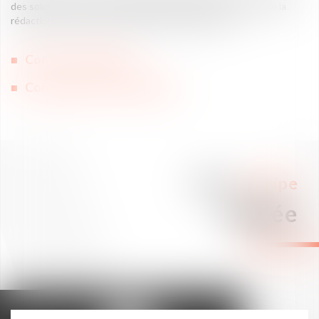
des solutions avant tout opérationnelles, que ce soit lors de la
rédaction d’un contrat ou dans le cadre d’un litige.
Contrats d’affaires
Contentieux commerciaux
Notre
équipe
dédiée