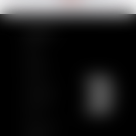
Associé
PLAN DU SITE
Accueil
Equipe
Actualités
Formations
Contact
Charte Ethique
Nous rejoindre
Plan du site
CGU
Mentions légales
Certification