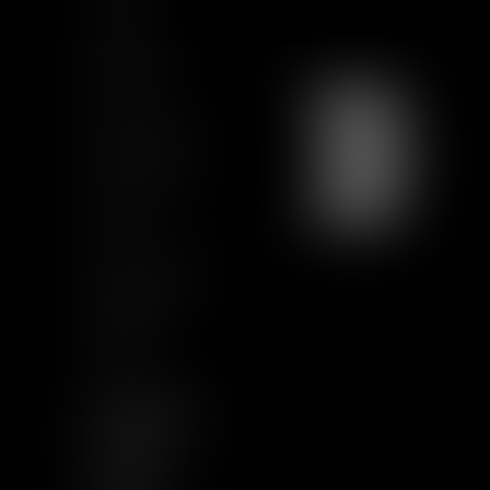
Actualités
Formations
Contact
Charte Ethique
Nous rejoindre
Plan du site
CGU
Mentions légales
Certification
Qualiopi
Articles
NOUS SUIVRE
LINKEDIN
TWITTER