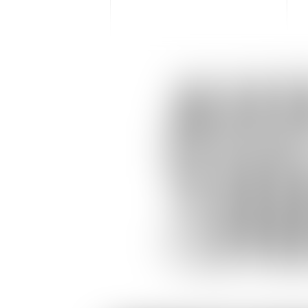
AV
FIS
TO
(31