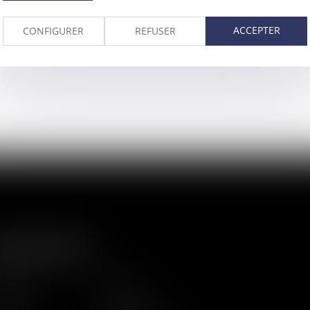
ACCEPTER
CONFIGURER
REFUSER
LAN DU SITE
cueil
Equipe
tualités
Formations