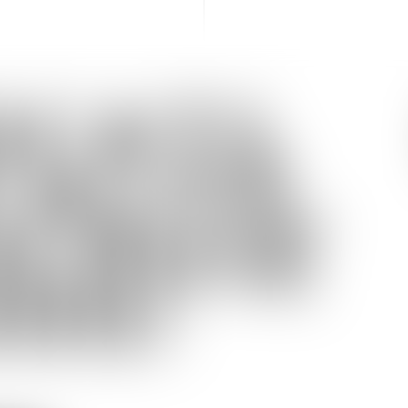
OCATS
CALITÉ,
ULOUSE
000)