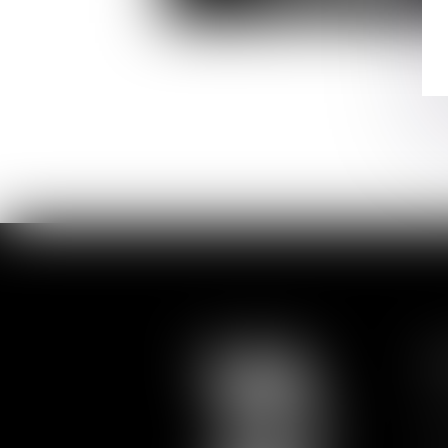
Bruno de
LAPORTALIÈRE
Associé
P
Ac
Ac