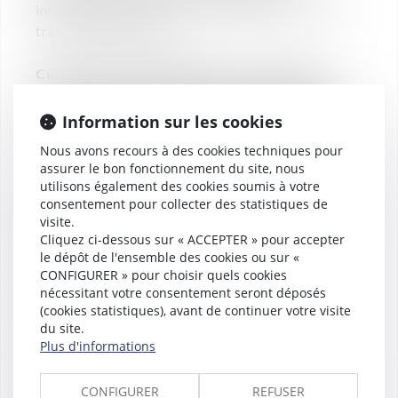
internationale, fiscalité internationale, droit du
travail international).
Curieux et ouvert d’esprit
, vous souhaitez
évoluer dans
une practice intrinsèquement
internationale
aux multiples facettes (fiscalité,
Information sur les cookies
droit social, droit de la protection sociale,…) et
Nous avons recours à des cookies techniques pour
êtes à l’aise avec Excel et les chiffres.
assurer le bon fonctionnement du site, nous
utilisons également des cookies soumis à votre
Une
expérience en mobilité internationale
en
consentement pour collecter des statistiques de
visite.
cabinet ou en entreprise serait évidemment un
Cliquez ci-dessous sur « ACCEPTER » pour accepter
plus.
le dépôt de l'ensemble des cookies ou sur «
CONFIGURER » pour choisir quels cookies
La maîtrise de l’anglais (écrite et orale) est
nécessitant votre consentement seront déposés
impérative
.
(cookies statistiques), avant de continuer votre visite
du site.
Plus d'informations
Informations complémentaires :
CONFIGURER
REFUSER
Rétrocession : rétrocession attractive, à négocier