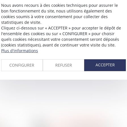
Nous avons recours à des cookies techniques pour assurer le
bon fonctionnement du site, nous utilisons également des
cookies soumis à votre consentement pour collecter des
statistiques de visite.
Cliquez ci-dessous sur « ACCEPTER » pour accepter le dépôt de
l'ensemble des cookies ou sur « CONFIGURER » pour choisir
quels cookies nécessitant votre consentement seront déposés
28
REVUE DE PRESSE
nnonce la
(cookies statistiques), avant de continuer votre visite du site.
nov.
Le suivi médical des salariés
e marque
Plus d'informations
2017
allégé pour les instituts
s
ACCEPTER
CONFIGURER
REFUSER
06
REVUE DE PRESSE