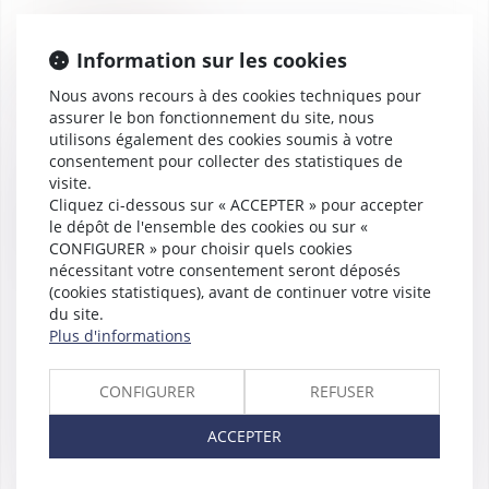
Information sur les cookies
Nous avons recours à des cookies techniques pour
DROIT SOCIAL
assurer le bon fonctionnement du site, nous
REVUE DE PRESSE
utilisons également des cookies soumis à votre
DÉCRYPTAGE
consentement pour collecter des statistiques de
ACTUALITÉS
visite.
24
Cliquez ci-dessous sur « ACCEPTER » pour accepter
« contentieux de
oct.
le dépôt de l'ensemble des cookies ou sur «
l’annulation du protocole
CONFIGURER » pour choisir quels cookies
2024
préélectoral sollicitée
nécessitant votre consentement seront déposés
après les élections, la Cour
(cookies statistiques), avant de continuer votre visite
de cassation conforte sa
du site.
position de sécurisation
Plus d'informations
du processus électoral »
CONFIGURER
REFUSER
ACCEPTER
DROIT SOCIAL
REVUE DE PRESSE