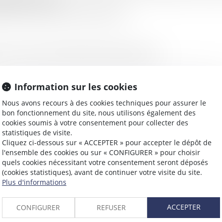
RMANN (Juriste)
e), Olivier LOYER (Collaboratrice)
ocié), Claire MICHIELAN (Collaboratrice)
Information sur les cookies
Nous avons recours à des cookies techniques pour assurer le
 (Associé), Meliké KORKMAZ (Juriste)
bon fonctionnement du site, nous utilisons également des
cookies soumis à votre consentement pour collecter des
UGHAN AVOCATS
statistiques de visite.
Cliquez ci-dessous sur « ACCEPTER » pour accepter le dépôt de
indépendant présent à Paris, Toulouse, Rennes, Versailles et
l'ensemble des cookies ou sur « CONFIGURER » pour choisir
 Vaughan Avocats renouvelle les codes. Le cabinet compte auj
quels cookies nécessitant votre consentement seront déposés
(cookies statistiques), avant de continuer votre visite du site.
 la France et dans le monde, pour accompagner, capter les oppo
Plus d'informations
on site internet :
https://www.vaughan-avocats.fr
ACCEPTER
CONFIGURER
REFUSER