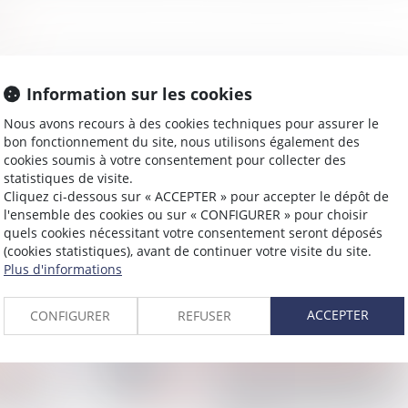
s
ici
Information sur les cookies
Nous avons recours à des cookies techniques pour assurer le
bon fonctionnement du site, nous utilisons également des
cookies soumis à votre consentement pour collecter des
statistiques de visite.
Cliquez ci-dessous sur « ACCEPTER » pour accepter le dépôt de
l'ensemble des cookies ou sur « CONFIGURER » pour choisir
quels cookies nécessitant votre consentement seront déposés
(cookies statistiques), avant de continuer votre visite du site.
Plus d'informations
PROPRIÉTÉ INTELLECTUEL
ACCEPTER
CONFIGURER
REFUSER
& DROIT DU NUMÉRIQUE
16
DÉCRYPTAGE ACTUALITÉS
mars
ALITÉS
Covid-19. Cinq questions su
2021
ise à
l’instauration de QR code
rpitudes
pour les restaurants et lieu