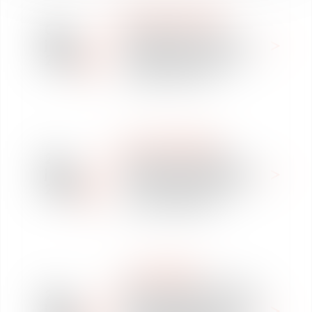
WE ARE VAUGHAN
03
Vaughan Avocats
juil.
intervient sur le RGPD à
2018
l'Atelier Numérique de
Google à Rennes
REVUE DE PRESSE
27
Indemnités légales et
juin
indemnités prud'homales :
2018
vers la recherche d'un
nouvel équilibre ?
CLASSEMENTS
Bruno Courtine reconnu
22
pour son expertise "Labor
juin