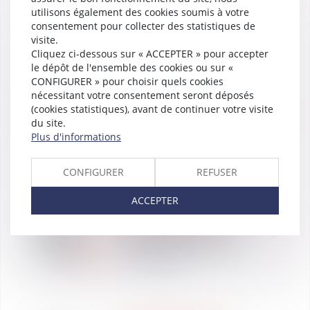
2018
utilisons également des cookies soumis à votre
innovation
consentement pour collecter des statistiques de
visite.
Cliquez ci-dessous sur « ACCEPTER » pour accepter
le dépôt de l'ensemble des cookies ou sur «
CONFIGURER » pour choisir quels cookies
CLASSEMENTS
nécessitant votre consentement seront déposés
06
Vaughan Avocats classé
(cookies statistiques), avant de continuer votre visite
juil.
dans Décideurs –
du site.
2018
Opérations LBO lower mid
Plus d'informations
& small-cap
CONFIGURER
REFUSER
ACCEPTER
REVUE DE PRESSE
05
California Consumer
juil.
Privacy Act : le RGPD
2018
californien ?