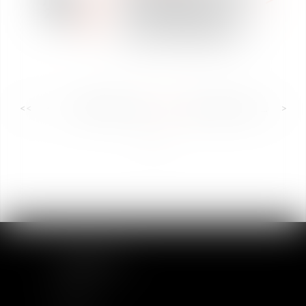
and Employment Law"
2018
dans The Best Lawyers in
France (2019 Edition)
<<
<
...
49
50
51
52
53
54
55
...
>
>>
PLAN DU SITE
Accueil
Equipe