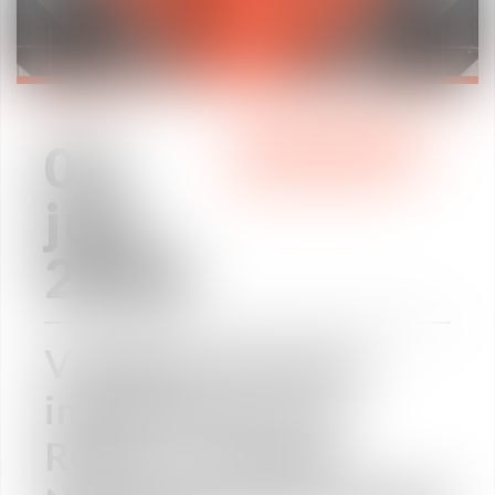
03
WE ARE VAUGHAN
juil.
2018
Vaughan Avocats
intervient sur le
RGPD à l'Atelier