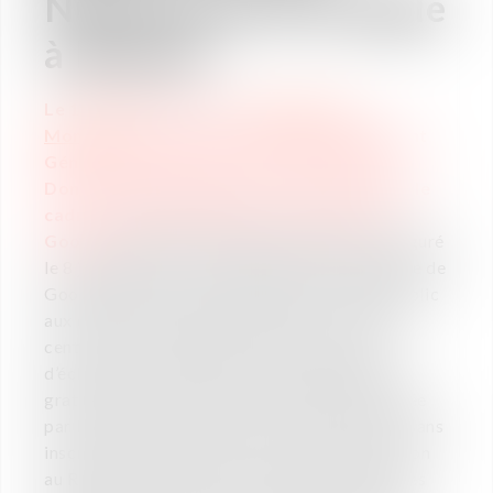
Numérique de Google
à Rennes
Le 13 juillet prochain,
Ludovic de la
Monneraye
présentera le RGPD (Règlement
Général européen sur la Protection des
Données personnelles) et ses enjeux dans le
cadre de l'Atelier Numérique rennais de
Google.
L'Atelier Numérique de Rennes, inauguré
le 8 juin 2018, est le tout premier lieu physique de
Google dédié à la sensibilisation du grand public
aux outils et pratiques numériques ; en plein
centre-ville, cet endroit se veut un espace
d’échanges et d’apprentissage complètement
gratuit et ouvert à tous. La formation proposée
par Ludovic de la Monneraye, ouverte à tous sans
inscription, prendra la forme d'une introduction
au RGPD en 45 minutes, notamment autour des