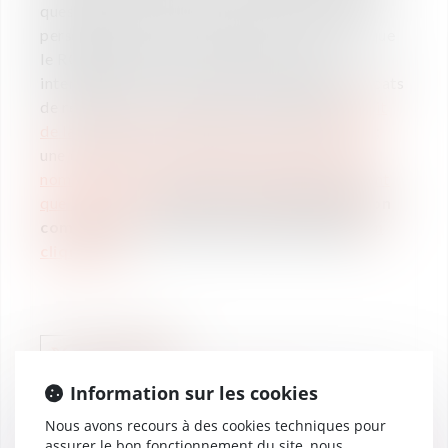
questions suivantes : qu’est-ce qu’une donnée
personnelle, et comment la gérer ? qu’est-ce que
le RGPD et quelle est son utilité ? Cette
intervention est l'occasion pour Vaughan Avocats
de réaffirmer son expertise en matière de
droit
de la propriété intellectuelle et du numérique
;
une compétence récemment renforcée par la
nomination de Ludovic de la Monneraye en tant
que Directeur
.
Découvrez la programmation
complète de l'Atelier Numérique Google
en
cliquant ici
.
Information sur les cookies
CLASSEMENTS
06
Nous avons recours à des cookies techniques pour
Vaughan Avocats classé
juil.
assurer le bon fonctionnement du site, nous
dans Décideurs – Capital-