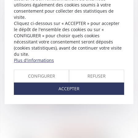
utilisons également des cookies soumis à votre
DÉCRYPTAGE
consentement pour collecter des statistiques de
ACTUALITÉS
visite.
17
Cliquez ci-dessous sur « ACCEPTER » pour accepter
Cellule de crise
mars
le dépôt de l'ensemble des cookies ou sur «
#Confinement et
2020
CONFIGURER » pour choisir quels cookies
#ActivitéPartielle chez
nécessitant votre consentement seront déposés
VAUGHAN AVOCATS
(cookies statistiques), avant de continuer votre visite
du site.
Plus d'informations
DÉCRYPTAGE
CONFIGURER
REFUSER
16
ACTUALITÉS
mars
Covid-19 : VAUGHAN
ACCEPTER
2020
AVOCATS en mode
réponse
WE ARE VAUGHAN
Conférence le 28 février :