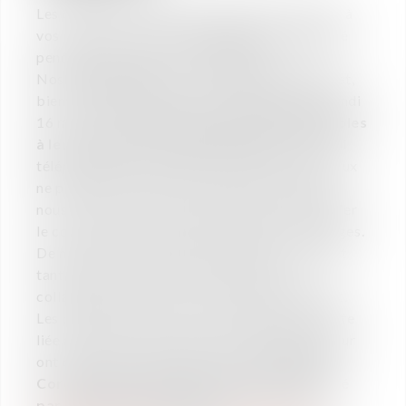
Les équipes de VAUGHAN AVOCATS restent à
vos côtés et assurent le
maintien de l’activité
pendant cette période compliquée.
Nos
collaborateurs
restent
opérationnels
et,
bien qu’en télétravail pour la plupart dès ce lundi
16 mars,
vos interlocuteurs restent joignables
à leurs numéros et mails habituels.
L’accueil
téléphonique et physique au sein de nos bureaux
ne pouvant être assurés de manière optimale,
nous vous remercions de bien vouloir privilégier
le contact par mail afin de fluidifier les échanges.
De nombreuses questions juridiques se posent
tant pour les entreprises que pour leurs
collaborateurs dans cet environnement inédit.
Les questions posées par cette situation inédite
liée au COVID 19 et leurs dernières mises à jour
ont été traitées aujourd’hui lors du
Webinar «
Coronavirus et activité partielle » organisé
par VAUGHAN AVOCATS,
animé par Me