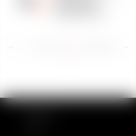
notoriété, recherche
2020
un(e) chargé(e) de
communication en CDI.
<<
<
...
35
36
37
38
39
40
41
...
>
>>
PLAN DU SITE
Accueil
Equipe