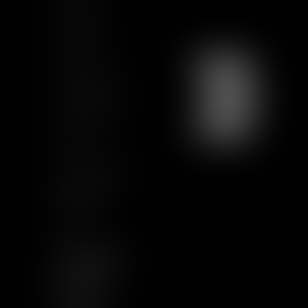
Actualités
Formations
Contact
Charte Ethique
Nous rejoindre
Plan du site
CGU
Mentions légales
Certification
Qualiopi
Articles
NOUS SUIVRE
LINKEDIN
TWITTER