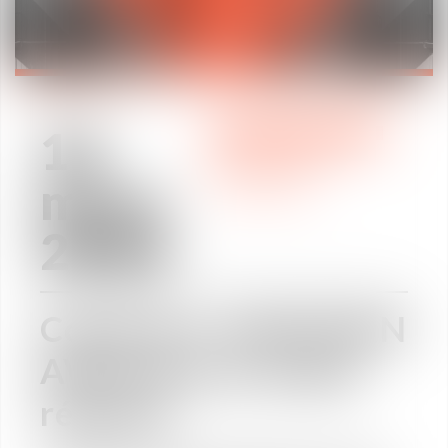
16
DÉCRYPTAGE
mars
ACTUALITÉS
2020
Covid-19 : VAUGHAN
AVOCATS en mode
réponse