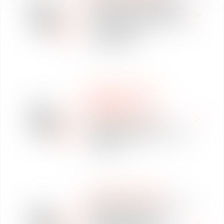
18
La protection sociale du
févr.
travailleur transfrontalier
2020
: cotisations et
prestations
REVUE DE PRESSE
MOBILITÉ
30
INTERNATIONALE
janv.
Sandra Thiry et son
2020
équipe intègrent le cercle
Magellan
WE ARE VAUGHAN
Vaughan Avocats, cabinet
23
d'affaires à forte
janv.