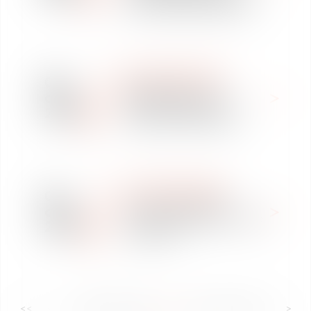
corses à VATEL CAPITAL
WE ARE VAUGHAN
08
Vaughan Avocats
oct.
Toulouse organise un
2019
atelier en droit social
WE ARE VAUGHAN
02
Le cabinet Vaughan
oct.
Avocats organise sa soirée
2019
corporate
<<
<
...
38
39
40
41
42
43
44
...
>