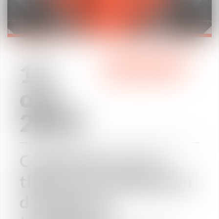
11
WE ARE VAUGHAN
oct.
2019
Conférence sur le
thème de l’obligation
d’emploi de