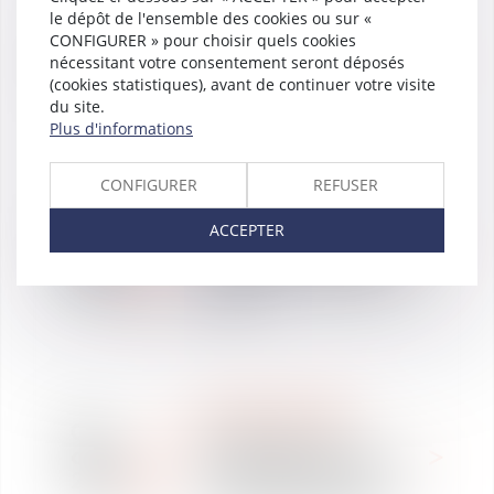
le dépôt de l'ensemble des cookies ou sur «
WE ARE VAUGHAN
24
CONFIGURER » pour choisir quels cookies
Vaughan Avocats
oct.
nécessitant votre consentement seront déposés
Toulouse organise un
2019
(cookies statistiques), avant de continuer votre visite
atelier en droit social
du site.
Plus d'informations
CONFIGURER
REFUSER
WE ARE VAUGHAN
11
Conférence sur le thème
ACCEPTER
oct.
de l’obligation d’emploi de
2019
travailleurs handicapés
(OETH)
WE ARE VAUGHAN
09
Vaughan Avocats
oct.
accompagne APICAP dans
2019
la cession de ses FIP