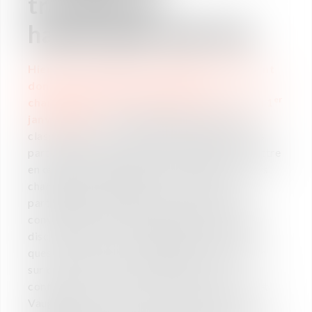
travailleurs
handicapés (OETH)
Hier, Me.
Hamida
et M. BALENCY BEARN ont
donné une conférence autour des
er
changements à mettre en place à partir du 1
janvier 2020.
Il ne s’agissait pas d’un format
classique, mais bel et bien d’échanges avec les
participants autour de bonnes pratiques à mettre
en œuvre pour appréhender au mieux les futurs
changements législatifs en la matière. Les
participants ont pu apprécier un moment de
convivialité autour d’un petit déjeuner et ainsi
discuter de leurs problématiques, poser des
questions mais aussi recueillir de l’information
sur ce que font leurs homologues. Cette
conférence s’inscrit dans la volonté du Cabinet
Vaughan de s’inscrire comme un vecteur de