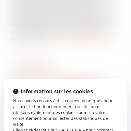
partage d’informations et d’expériences croisées
sur des thèmes opérationnels. A ce titre, la
prochaine conférence aura pour thèmes «
Le CSE :
retour d’expériences
». Si vous souhaitez recevoir
une invitation, adresser nous une demande à
l’adresse suivante :
contact@vaughan-avocats.fr
WE ARE VAUGHAN
28
Travailleurs détachés :
Information sur les cookies
oct.
retour sur les actualités
Nous avons recours à des cookies techniques pour
2019
2019 et sur les points à
assurer le bon fonctionnement du site, nous
retenir par les employeurs
utilisons également des cookies soumis à votre
consentement pour collecter des statistiques de
visite.
Cliquez ci-dessous sur « ACCEPTER » pour accepter