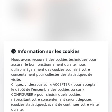
30
interne à la suite d'une
juil.
dénonciation de
2024
harcèlement moral et
calcul de la rémunération
de référence en cas de mi-
temps thérapeutique : le
pragmatisme de la Cour de
cassation »
Information sur les cookies
Nous avons recours à des cookies techniques pour
assurer le bon fonctionnement du site, nous
DROIT SOCIAL
utilisons également des cookies soumis à votre
REVUE DE PRESSE
consentement pour collecter des statistiques de
DÉCRYPTAGE
visite.
ACTUALITÉS
02
Cliquez ci-dessous sur « ACCEPTER » pour accepter
« Licenciement
juil.
le dépôt de l'ensemble des cookies ou sur «
économique avec PSE :
2024
CONFIGURER » pour choisir quels cookies
l’importance de la double
nécessitant votre consentement seront déposés
obligation de
(cookies statistiques), avant de continuer votre visite
reclassement pesant sur
du site.