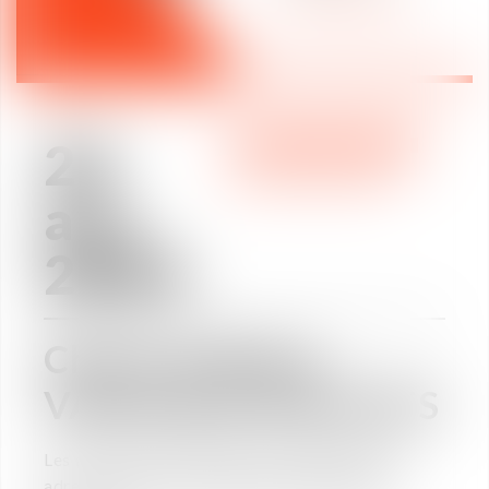
26
WE ARE VAUGHAN
avr.
2024
Charte Ethique
VAUGHAN AVOCATS
Les associés du Cabinet ont le plaisir de vous
adresser la
Charte éthique de VAUGHAN