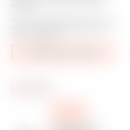
AVOCATS
.
Nous vous souhaitons une bonne lecture et nous
restons à votre entière disposition pour toute
question ou suggestion.
TÉLÉCHARGER LA CHARTE ÉTHIQUE
DROIT SOCIAL
REVUE DE PRESSE
DÉCRYPTAGE
ACTUALITÉS
« Absence d’enquête