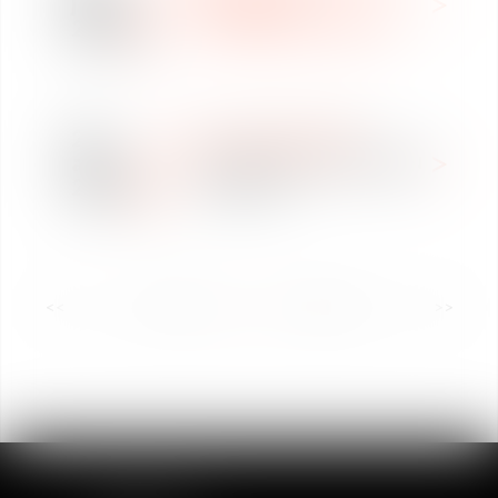
juin
CORPORATE
2024
DOMAINE D'EXPERTISE
26
WE ARE VAUGHAN
avr.
Charte Ethique VAUGHAN
2024
AVOCATS
<<
<
...
3
4
5
6
7
8
9
...
>
>>